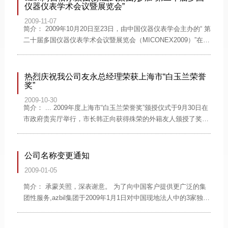
志“azbil”，以在客户现场创造价值为企业的目标，来扩大集团的
仪器仪表学术会议暨展览会”
事业活动规模和夯实集团的事业基础。
2009-11-07
简介： 2009年10月20日至23日，由中国仪器仪表学会主办的“ 第
二十届多国仪器仪表学术会议暨展览会（MICONEX2009）”在上
海光大会展中心隆重召开，本届展会总面积达2.3万平方米,阿自
倍尔（azbil）集团(原山武集团)与来自世界21个国家和地区的近
500家展商参加了此次展览。
热烈庆祝我公司友永总经理荣获上海市“白玉兰荣誉
奖”
2009-10-30
简介： ... 2009年度上海市“白玉兰荣誉奖”颁授仪式于9月30日在
市政府贵宾厅举行，市长韩正向获得殊荣的外籍友人颁授了奖章
和证书。“白玉兰荣誉奖”是上海市给予在沪海外人士的至高荣
誉，始于1993年，每年评选一次，上海市人民政府为表彰对上海
的社会发展、经济建设、文化交流做出突出贡献的外国专家、学
公司名称变更通知
者和企业管理人士而设立。
2009-01-05
简介： 承蒙关照，深表谢意。 为了向中国客户提供更广泛的集
团性服务,azbil集团于2009年1月1日对中国现地法人中的3家独资
销售子公司进行了一体化整合。 进行整合的3家子公司