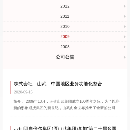
2012
2011
2010
2009
2008
公司公告
株式会社 山武 中国地区业务功能化整合
2020-09-15
简介： 2006年10月，正值山武集团成立100周年之际，为了以崭
新的形象迎接集团的新世纪，山武向全世界推出了全新的公司理
念——“以人为本的自动化”，并将集团标志“YAMATAKE”更改
为“azbil”。2008年10月，又正式将“YAMATAKE山武集团”更名
为“azbil阿自倍尔集团”，决心通过集团的新理念及新标
azbil阿自倍尔集团(原山武集团)参加“第二十届多国